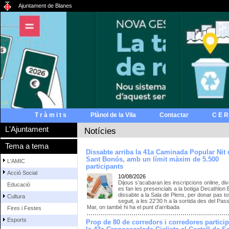
Ajuntament de Blanes
T r à m i t s
Plànol de la Vila
Contactar
C E R
L'Ajuntament
Notícies
Tema a tema
Dissabte arriba la 41a Caminada Popular Nit 
Sant Bonós, amb un límit màxim de 5.500
L'AMIC
participants
Acció Social
10/08/2026
Dijous s’acabaran les inscripcions online, di
Educació
es fan les presencials a la botiga Decathlon 
dissabte a la Sala de Plens, per donar pas to
Cultura
seguit, a les 22’30 h a la sortida des del Pas
Mar, on també hi ha el punt d’arribada
Fires i Festes
Esports
Prop de 80 de corredors i corredores partici