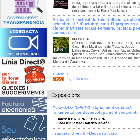
Anna, aquesta setmana s’ha reprès el cicle g
de pel·lícules a l’aire lliure, que inclourà enc
sessions més a El Port i Mas Enlaire
Arriba el III Festival de Talent Blanenc del 5 
setembre al 2 d’octubre, amb 11 propostes a
càrrec d’artistes locals en teatre, música, poe
cinema i circ
06/08/2026
Són Lucas Martínez, Toli i Danilo Facelli, Te
Gelpí, Eco Martínez, Luís Relucio, Josep
Ballesteros, Xavier Dotras Trio, Xavier Molin
Quartet i Conrad Son, complementat amb un 
de vermuts de Mariona Vilanova i la 42a Trobada de Ban
Música de Catalunya
Històric [+]
Què és RSS?
Exposicions
Exposició: Refle3XL’aigua, un dret humà
fonamental per desenvolupament sostenible
Dates: 03/07/2026 - 13/08/2026
Lloc: Biblioteca Roberto Bolaño
Francesc Orench - Deconstrucció