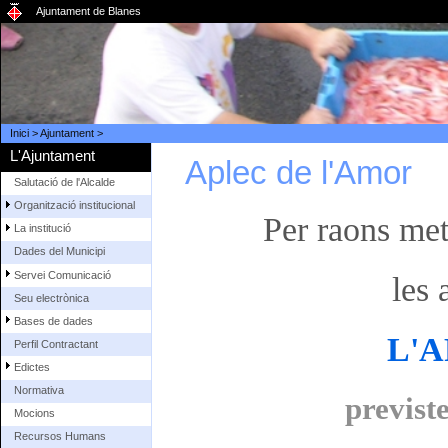
Ajuntament de Blanes
Inici
>
Ajuntament
>
L'Ajuntament
Aplec de l'Amor
Salutació de l'Alcalde
Organització institucional
Per raons me
La institució
Dades del Municipi
Servei Comunicació
les 
Seu electrònica
Bases de dades
L'
Perfil Contractant
Edictes
Normativa
previst
Mocions
Recursos Humans