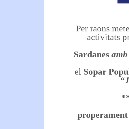
Per raons met
activitats p
Sardanes
amb l
el
Sopar Popu
“J
*
properament 