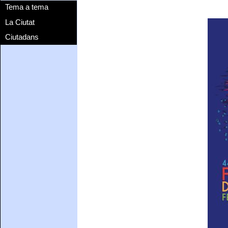
Tema a tema
La Ciutat
Ciutadans