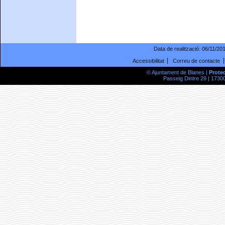
Data de realització:
06/11/20
Accessibilitat
Correu de contacte
© Ajuntament de Blanes |
Prote
Passeig Dintre 29 | 17300