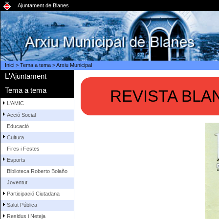
Ajuntament de Blanes
Inici
>
Tema a tema
>
Arxiu Municipal
L'Ajuntament
Tema a tema
REVISTA BLA
L'AMIC
Acció Social
Educació
Cultura
Fires i Festes
Esports
Biblioteca Roberto Bolaño
Joventut
Participació Ciutadana
Salut Pública
Residus i Neteja