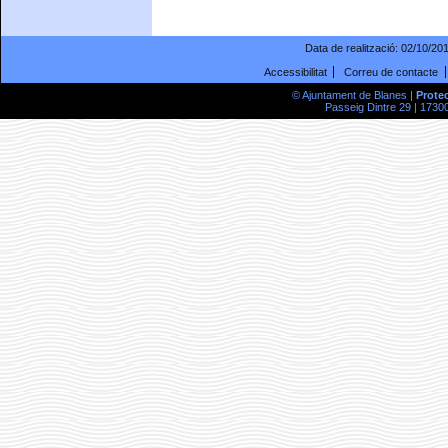
Data de realització:
02/10/20
Accessibilitat
Correu de contacte
© Ajuntament de Blanes |
Prote
Passeig Dintre 29 | 17300