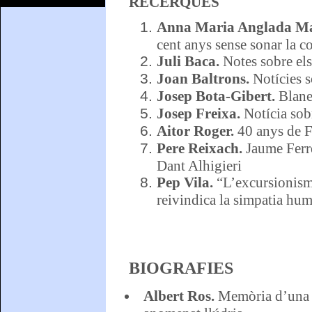
RECERQUES
Anna M
aria Anglada M
cent anys sense sonar la 
Juli Baca.
Notes sobre els
Joan Baltrons.
Notícies s
Josep Bota-Gibert.
Blane
Josep Freixa.
Notícia sob
Aitor Roger.
40 anys de F
Pere Reixach.
Jaume Ferre
Dant Alhigieri
Pep Vila.
“L’excursionism
reivindica la simpatia hum
BIOGRAFIES
Albert Ros.
Memòria d’una p