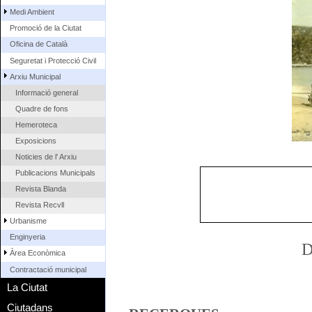
Medi Ambient
Promoció de la Ciutat
Oficina de Català
Seguretat i Protecció Civil
Arxiu Municipal
Informació general
Quadre de fons
Hemeroteca
Exposicions
Noticies de l' Arxiu
Publicacions Municipals
Revista Blanda
Revista Recvll
Urbanisme
Enginyeria
D
Àrea Econòmica
Contractació municipal
La Ciutat
Ciutadans