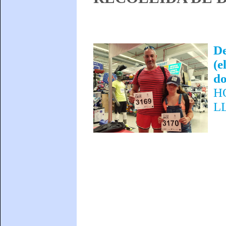
De
(e
do
HO
L