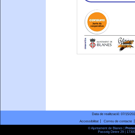
Data de realització:
07/15/20
Accessibilitat
Correu de contacte
© Ajuntament de Blanes |
Prote
Passeig Dintre 29 | 17300