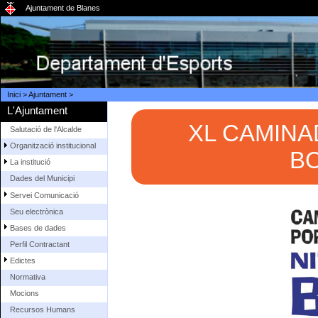
Ajuntament de Blanes
Inici
>
Ajuntament
>
L'Ajuntament
XL CAMINA
Salutació de l'Alcalde
Organització institucional
BO
La institució
Dades del Municipi
Servei Comunicació
Seu electrònica
Bases de dades
Perfil Contractant
Edictes
Normativa
Mocions
Recursos Humans