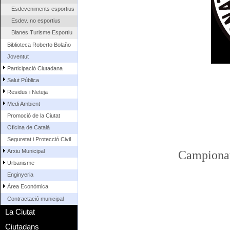
Esdeveniments esportius
Esdev. no esportius
Blanes Turisme Esportiu
Biblioteca Roberto Bolaño
Joventut
Participació Ciutadana
Salut Pública
Residus i Neteja
Medi Ambient
Promoció de la Ciutat
Oficina de Català
Seguretat i Protecció Civil
Arxiu Municipal
Campionat
Urbanisme
Enginyeria
Àrea Econòmica
Contractació municipal
La Ciutat
Ciutadans