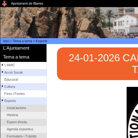
Ajuntament de Blanes
Inici
>
Tema a tema
>
Esports
L'Ajuntament
24-01-2026 
Tema a tema
L'AMIC
Acció Social
Educació
Cultura
Fires i Festes
Esports
Instal.lacions
Història
Esport d'estiu
Agenda esportiva
Formularis i Tràmits