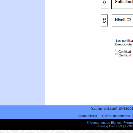
Data de realització:
09/13/20
Accessibilitat
Correu de contacte
© Ajuntament de Blanes |
Prote
Passeig Dintre 29 | 17300