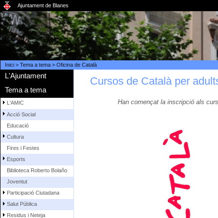
Ajuntament de Blanes
Inici
>
Tema a tema
>
Oficina de Català
L'Ajuntament
Cursos de Català per adult
Tema a tema
Han començat la inscripció als curs
L'AMIC
Acció Social
Educació
Cultura
Fires i Festes
Esports
Biblioteca Roberto Bolaño
Joventut
Participació Ciutadana
Salut Pública
Residus i Neteja