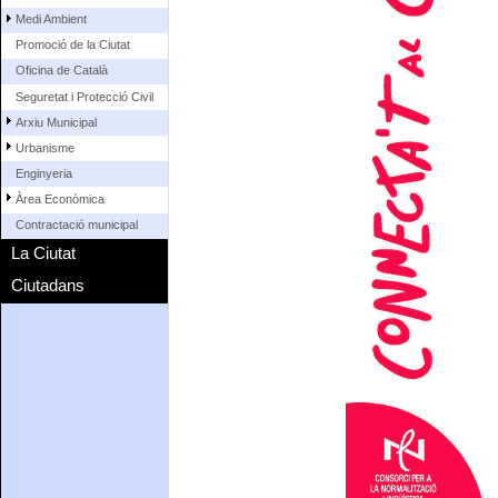
Medi Ambient
Promoció de la Ciutat
Oficina de Català
Seguretat i Protecció Civil
Arxiu Municipal
Urbanisme
Enginyeria
Àrea Econòmica
Contractació municipal
La Ciutat
Ciutadans