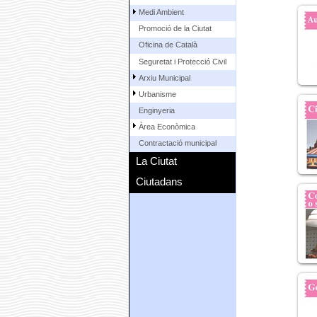
Medi Ambient
Promoció de la Ciutat
Oficina de Català
Seguretat i Protecció Civil
Arxiu Municipal
Urbanisme
Enginyeria
Àrea Econòmica
Contractació municipal
La Ciutat
Ciutadans