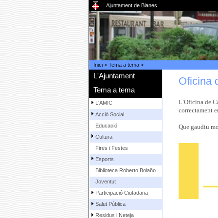
Ajuntament de Blanes
Inici
>
Tema a tema
>
L'Ajuntament
Oficina 
Tema a tema
L’Oficina de C
L'AMIC
correctament en
Acció Social
Educació
Que gaudiu molt
Cultura
Fires i Festes
Esports
Biblioteca Roberto Bolaño
Joventut
Participació Ciutadana
Salut Pública
Residus i Neteja