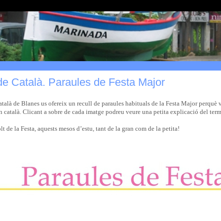
de Català. Paraules de Festa Major
atalà de Blanes us ofereix un recull de paraules habituals de la Festa Major perquè
 català. Clicant a sobre de cada imatge podreu veure una petita explicació del term
 de la Festa, aquests mesos d’estu, tant de la gran com de la petita!