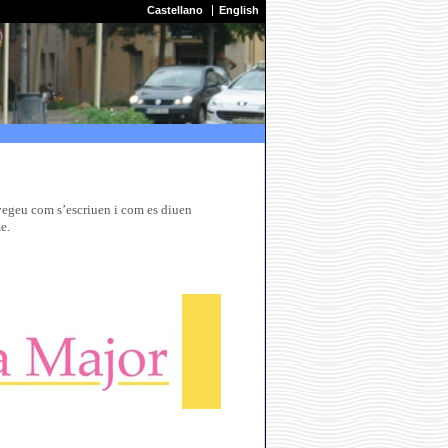
Castellano
English
 vegeu com s’escriuen i com es diuen
e.