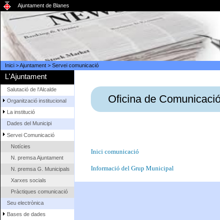
Ajuntament de Blanes
Inici
>
Ajuntament
>
Servei comunicació
L'Ajuntament
Salutació de l'Alcalde
Oficina de Comunicació
Organització institucional
La institució
Dades del Municipi
Servei Comunicació
Notícies
Inici comunicació
N. premsa Ajuntament
Informació del Grup Municipal
N. premsa G. Municipals
Xarxes socials
Pràctiques comunicació
Seu electrònica
Bases de dades