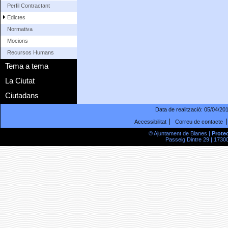
Perfil Contractant
Edictes
Normativa
Mocions
Recursos Humans
Tema a tema
La Ciutat
Ciutadans
Data de realització:
05/04/20
Accessibilitat
Correu de contacte
© Ajuntament de Blanes |
Prote
Passeig Dintre 29 | 17300