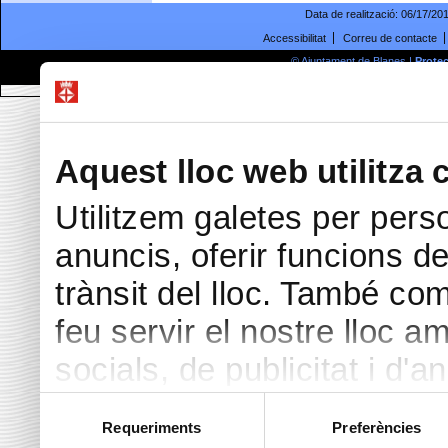
Data de realització:
06/17/20
Accessibilitat
Correu de contacte
© Ajuntament de Blanes |
Prote
Passeig Dintre 29 | 17300
Aquest lloc web utilitza 
Utilitzem galetes per perso
anuncis, oferir funcions de 
trànsit del lloc. També co
feu servir el nostre lloc a
socials, de publicitat i d'a
seu torn, ells la poden c
Selecció
Requeriments
Preferències
de
hàgiu proporcionat o hagin 