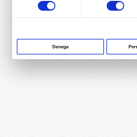
consentiment
heu fet dels seus serveis.
Denega
Perm