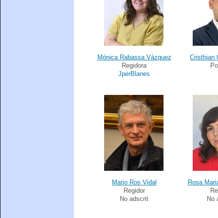
Mónica Rabassa Vázquez
Cristhian
Regidora
Po
JperBlanes
Mario Ros Vidal
Rosa Mari
Regidor
Re
No adscrit
No 