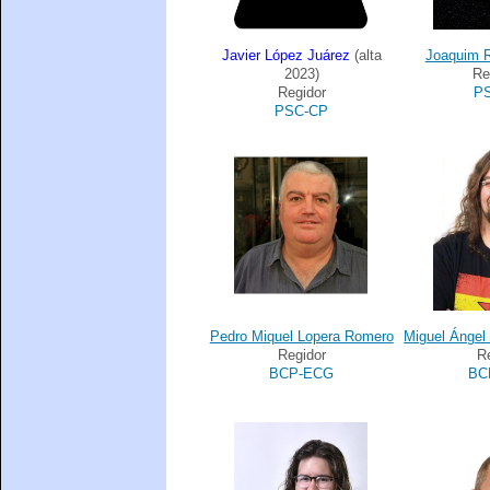
Javier López Juárez
(alta
Joaquim 
2023)
Re
Regidor
P
PSC-CP
Pedro Miquel Lopera Romero
Miguel Ángel
Regidor
R
BCP-ECG
BC