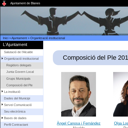
Ajuntament de Blanes
Inici
>
Ajuntament
>
Organització institucional
L'Ajuntament
Salutació de l'Alcalde
Composició del Ple 20
Organització institucional
Regidors delegats
Junta Govern Local
Grups Municipals
Composició del Ple
La institució
Dades del Municipi
Servei Comunicació
Seu electrònica
Bases de dades
Àngel Canosa i Fernández
Olga Lo
Perfil Contractant