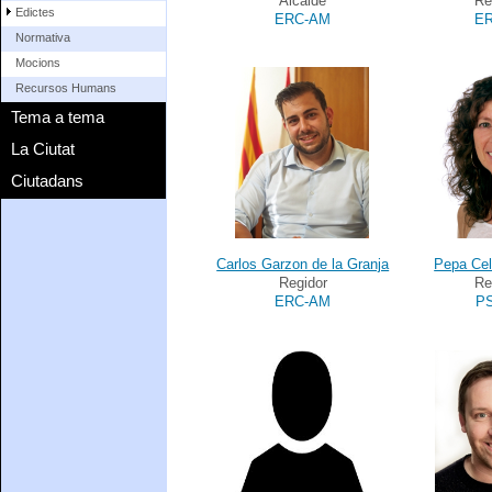
Alcalde
Re
Edictes
ERC-AM
E
Normativa
Mocions
Recursos Humans
Tema a tema
La Ciutat
Ciutadans
Carlos Garzon de la Granja
Pepa Cel
Regidor
Re
ERC-AM
P