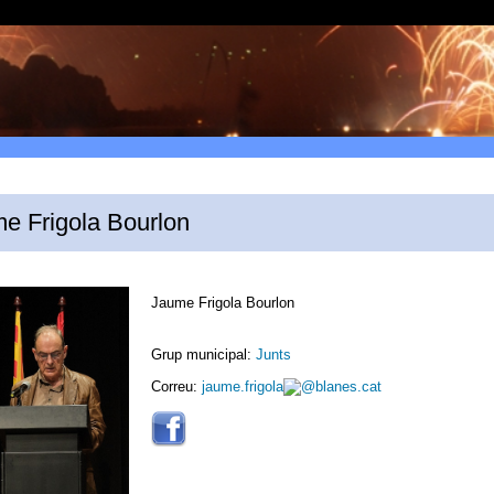
e Frigola Bourlon
Jaume Frigola Bourlon
Grup municipal:
Junts
Correu:
jaume.frigola