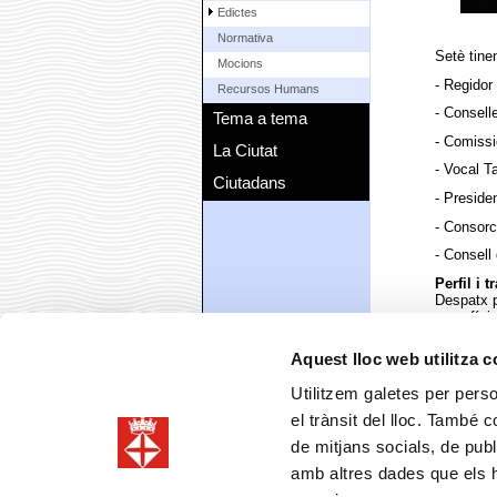
Edictes
Normativa
Setè tinen
Mocions
- Regidor
Recursos Humans
- Consell
Tema a tema
- Comissi
La Ciutat
- Vocal T
Ciutadans
- Preside
- Consorc
- Consell
Perfil i 
Despatx p
superfíci
millor urb
Col·legi 
Aquest lloc web utilitza 
Declaració
Utilitzem galetes per person
Declaraci
el trànsit del lloc. També 
Properam
de mitjans socials, de publ
amb altres dades que els hà