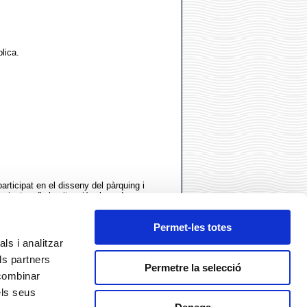
lica.
articipat en el disseny del pàrquing i
rojectes d'urbanització, plans de
rtanyo a la llista de Pèrits del
Permet-les totes
ls i analitzar
ls partners
Permetre la selecció
 combinar
els seus