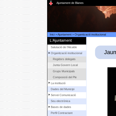
Ajuntament de Blanes
Inici
>
Ajuntament
>
Organització institucional
L'Ajuntament
Salutació de l'Alcalde
Jaum
Organització institucional
Regidors delegats
Junta Govern Local
Grups Municipals
Composició del Ple
La institució
Dades del Municipi
Servei Comunicació
Seu electrònica
Bases de dades
Perfil Contractant