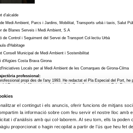
t d’alcalde
 de Medi Ambient, Parcs i Jardins, Mobilitat, Transports urbà i taxis, Salut Púb
er de Blanes Serveis i Medi Ambient, S.A
ó de Control i Seguiment del Servei de Transport Col·lectiu Urbà
aula d'Habitage
nt Consell Municipal de Medi Ambient i Sostenibilitat
i d'Aigües Costa Brava Girona
 d'Iniciatives Locals per al Medi Ambient de les Comarques de Girona-Cilma
trajectòria professional:
rofessional propi des de l'any 1993. He redactat el Pla Especial del Port, he p
e del Passeig de Mar, entorn del castell de Sant Joan, restaurant Cala Bona, p
ana, i múltiples edificacions particulars, pel que fa a la població de Blanes. Pe
d'Arquitectes de Catalunya.
cookies
 d'activitats i interessos
alitzar el contingut i els anuncis, oferir funcions de mitjans socia
ó de béns i drets patrimonials
compartim la informació sobre com feu servir el nostre lloc amb e
ent:
Consulta l'agenda pública
icitat i d'anàlisis amb qui col·laborem. Al seu torn, ells la poden
giu proporcionat o hagin recopilat a partir de l'ús que heu fet d