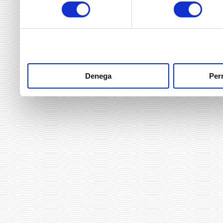
consentiment
heu fet dels seus serveis.
Denega
Perm