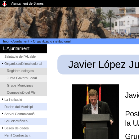
Ajuntament de Blanes
Inici
>
Ajuntament
>
Organització institucional
L'Ajuntament
Salutació de l'Alcalde
Javier López J
Organització institucional
Regidors delegats
Junta Govern Local
Grups Municipals
Composició del Ple
Javi
La institució
Dades del Municipi
Post
Servei Comunicació
la U
Seu electrònica
Bases de dades
Gru
Perfil Contractant