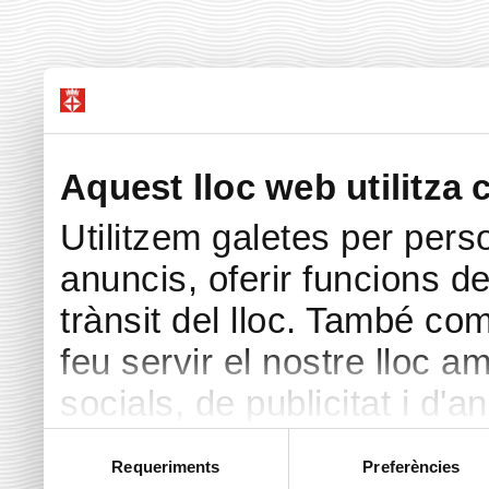
Aquest lloc web utilitza 
Utilitzem galetes per perso
anuncis, oferir funcions de 
trànsit del lloc. També co
feu servir el nostre lloc a
socials, de publicitat i d'a
seu torn, ells la poden c
Selecció
Requeriments
Preferències
de
hàgiu proporcionat o hagin 