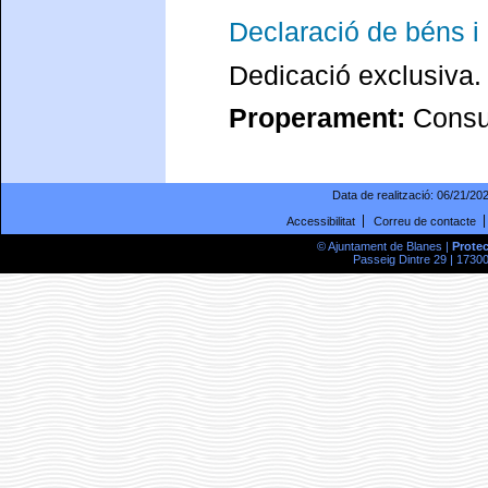
Declaració de béns i 
Dedicació exclusiva.
Properament:
Consul
Data de realització:
06/21/20
Accessibilitat
Correu de contacte
© Ajuntament de Blanes |
Prote
Passeig Dintre 29 | 17300