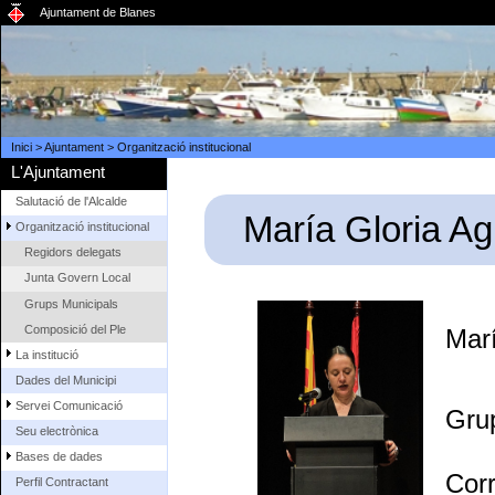
Ajuntament de Blanes
Inici
>
Ajuntament
>
Organització institucional
L'Ajuntament
Salutació de l'Alcalde
María Gloria 
Organització institucional
Regidors delegats
Junta Govern Local
Grups Municipals
Composició del Ple
Mar
La institució
Dades del Municipi
Servei Comunicació
Gru
Seu electrònica
Bases de dades
Cor
Perfil Contractant