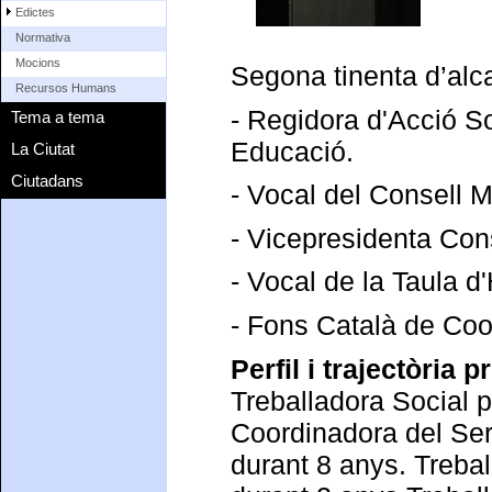
Edictes
Normativa
Mocions
Segona tinenta d’alc
Recursos Humans
- Regidora d'Acció S
Tema a tema
Educació.
La Ciutat
Ciutadans
- Vocal del Consell 
- Vicepresidenta Con
- Vocal de la Taula d
- Fons Català de Coop
Perfil i trajectòria p
Treballadora Social p
Coordinadora del Ser
durant 8 anys. Trebal