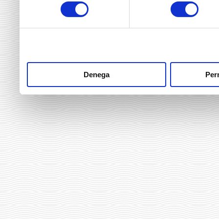
consentiment
heu fet dels seus serveis.
Denega
Perm