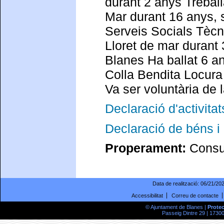
durant 2 anys Treball
Mar durant 16 anys, 
Serveis Socials Tècni
Lloret de mar durant 
Blanes Ha ballat 6 a
Colla Bendita Locura
Va ser voluntària de 
Declaració d'activitat
Declaració de béns i 
Properament:
Consul
Data de realització:
06/21/20
Accessibilitat
Correu de contacte
© Ajuntament de Blanes |
Prote
Passeig Dintre 29 | 17300