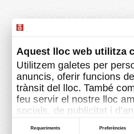
Aquest lloc web utilitza 
Utilitzem galetes per perso
anuncis, oferir funcions de 
trànsit del lloc. També co
feu servir el nostre lloc a
socials, de publicitat i d'a
seu torn, ells la poden c
Selecció
Requeriments
Preferències
de
hàgiu proporcionat o hagin 