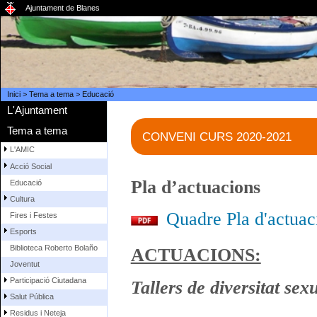
Ajuntament de Blanes
Inici
>
Tema a tema
>
Educació
L'Ajuntament
Tema a tema
CONVENI CURS 2020-2021
L'AMIC
Acció Social
Pla d’actuacions
Educació
Cultura
Quadre Pla d'actuac
Fires i Festes
Esports
Biblioteca Roberto Bolaño
ACTUACIONS:
Joventut
Participació Ciutadana
Tallers de diversitat sex
Salut Pública
Residus i Neteja