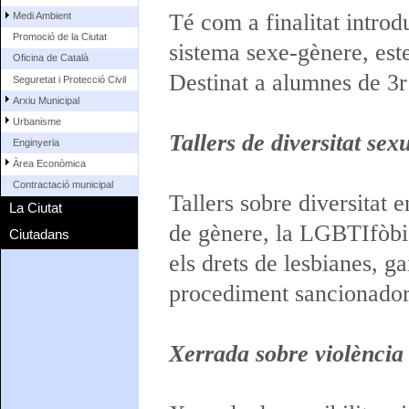
Té com a finalitat introd
Medi Ambient
Promoció de la Ciutat
sistema sexe-gènere, este
Oficina de Català
Destinat a alumnes de 3r
Seguretat i Protecció Civil
Arxiu Municipal
Urbanisme
Tallers de diversitat sex
Enginyeria
Àrea Econòmica
Contractació municipal
Tallers sobre diversitat e
La Ciutat
de gènere, la LGBTIfòbia
Ciutadans
els drets de lesbianes, ga
procediment sancionador 
Xerrada sobre violència 