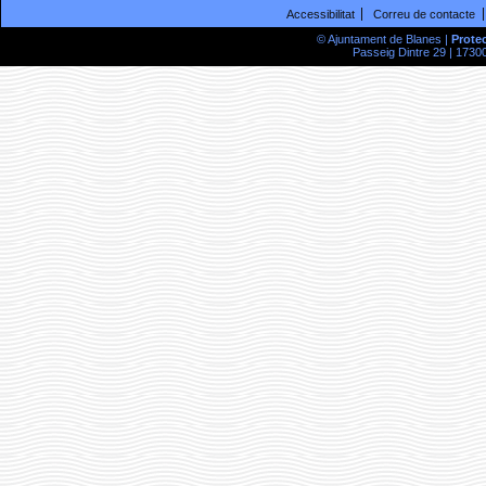
Accessibilitat
Correu de contacte
© Ajuntament de Blanes |
Prote
Passeig Dintre 29 | 17300