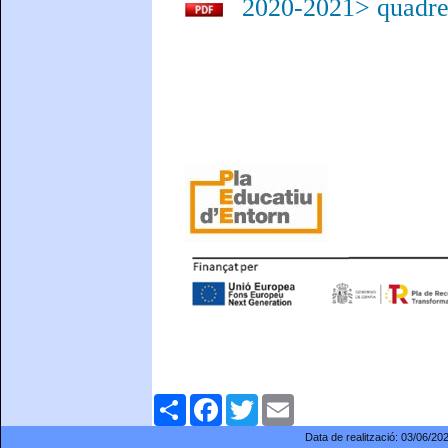
2020-2021> quadre
Comparteix
Facebook
Twitter
Email
Data de realització:
03/06/20