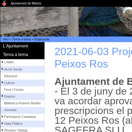
Ajuntament de Blanes
Inici
>
Tema a tema
>
Enginyeria
L'Ajuntament
2021-06-03 Proj
Tema a tema
Peixos Ros
L'AMIC
Acció Social
Educació
Ajuntament de B
Cultura
- El 3 de juny de
Fires i Festes
Esports
va acordar aprov
Biblioteca Roberto Bolaño
prescripcions el 
Joventut
12 Peixos Ros (a
Participació Ciutadana
Salut Pública
SAGEFRA SLU.
Residus i Neteja