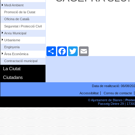
Medi Ambient
Promoció de la Ciutat
Oficina de Català
Seguretat i Protecció Civil
Arxiu Municipal
Urbanisme
Enginyeria
Comparteix
Facebook
Twitter
Email
Àrea Econòmica
Contractació municipal
La Ciutat
Ciutadans
Data de realització:
06/08/20
Accessibilitat
Correu de contacte
© Ajuntament de Blanes |
Prote
Passeig Dintre 29 | 17300