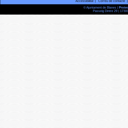
Accessibilitat
Correu de contacte
© Ajuntament de Blanes |
Prote
Passeig Dintre 29 | 17300