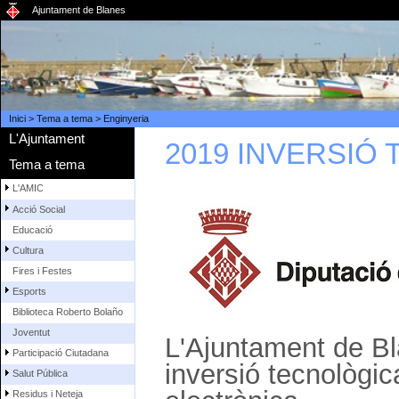
Ajuntament de Blanes
Inici
>
Tema a tema
>
Enginyeria
L'Ajuntament
2019 INVERSIÓ
Tema a tema
L'AMIC
Acció Social
Educació
Cultura
Fires i Festes
Esports
Biblioteca Roberto Bolaño
Joventut
L'Ajuntament de Bl
Participació Ciutadana
inversió tecnològic
Salut Pública
Residus i Neteja