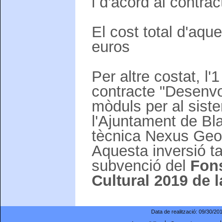
i d'acord al contrac
El cost total d'aq
euros
Per altre costat, l'
contracte "Desenvo
mòduls per al siste
l'Ajuntament de Bl
tècnica Nexus Geog
Aquesta inversió t
subvenció del
Fon
Cultural 2019 de 
Data de realització:
09/30/20