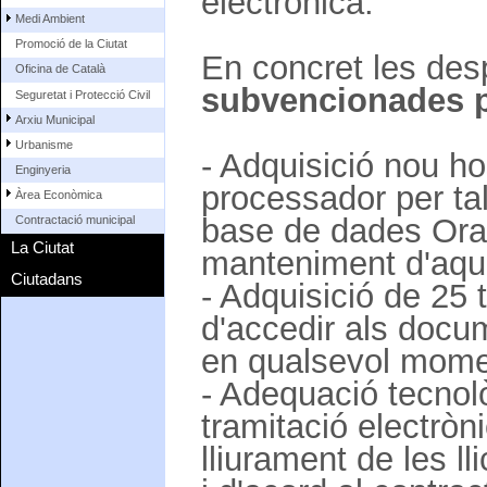
electrònica.
Medi Ambient
Promoció de la Ciutat
En concret les des
Oficina de Català
subvencionades p
Seguretat i Protecció Civil
Arxiu Municipal
Urbanisme
- Adquisició nou ho
Enginyeria
processador per tal 
Àrea Econòmica
base de dades Oracle
Contractació municipal
La Ciutat
manteniment d'aqu
Ciutadans
- Adquisició de 25 t
d'accedir als docum
en qualsevol mome
- Adequació tecnolò
tramitació electròn
lliurament de les l