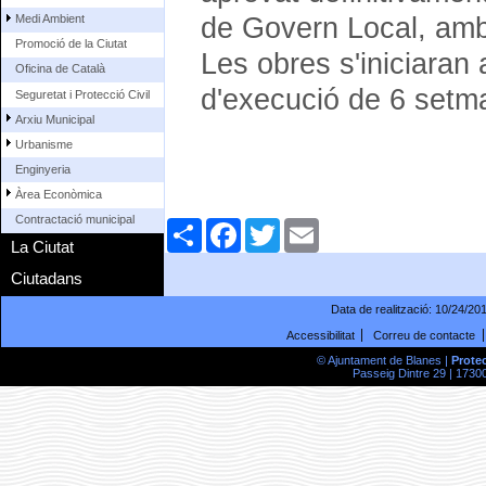
de Govern Local, amb
Medi Ambient
Promoció de la Ciutat
Les obres s'iniciaran 
Oficina de Català
d'execució de 6 setm
Seguretat i Protecció Civil
Arxiu Municipal
Urbanisme
Enginyeria
Àrea Econòmica
Contractació municipal
Comparteix
Facebook
Twitter
Email
La Ciutat
Ciutadans
Data de realització:
10/24/20
Accessibilitat
Correu de contacte
© Ajuntament de Blanes |
Prote
Passeig Dintre 29 | 17300