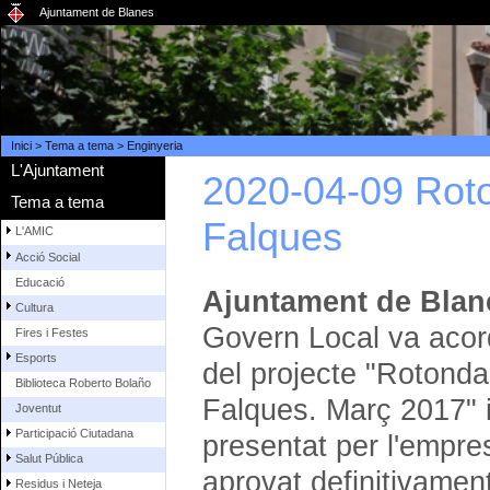
Ajuntament de Blanes
Inici
>
Tema a tema
>
Enginyeria
L'Ajuntament
2020-04-09 Roto
Tema a tema
Falques
L'AMIC
Acció Social
Educació
Ajuntament de Blan
Cultura
Govern Local va acord
Fires i Festes
Esports
del projecte "Rotonda
Biblioteca Roberto Bolaño
Falques. Març 2017" i
Joventut
Participació Ciutadana
presentat per l'empre
Salut Pública
aprovat definitivamen
Residus i Neteja