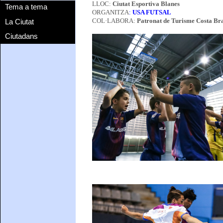
LLOC:
Ciutat Esportiva Blanes
Tema a tema
ORGANITZA
:
USA FUTSAL
La Ciutat
COL·LABORA:
Patronat de Turisme Costa Br
Ciutadans