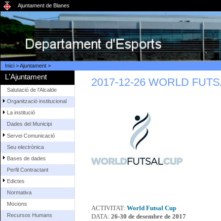
Ajuntament de Blanes
Inici
>
Ajuntament
>
L'Ajuntament
2017-12-26 WORLD FUT
Salutació de l'Alcalde
Organització institucional
La institució
Dades del Municipi
Servei Comunicació
Seu electrònica
Bases de dades
Perfil Contractant
Edictes
Normativa
Mocions
ACTIVITAT:
World Futsal Cup
Recursos Humans
DATA:
26-30 de desembre de 2017