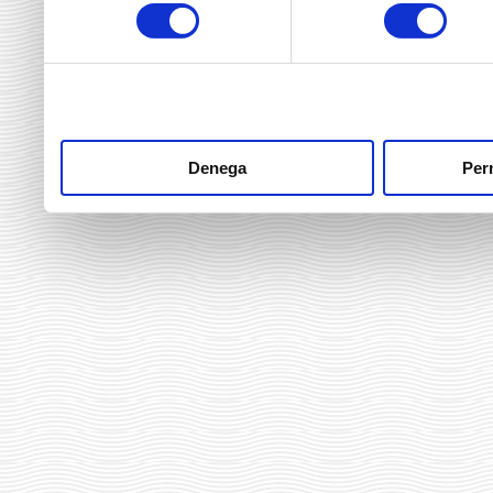
consentiment
heu fet dels seus serveis.
Denega
Perm