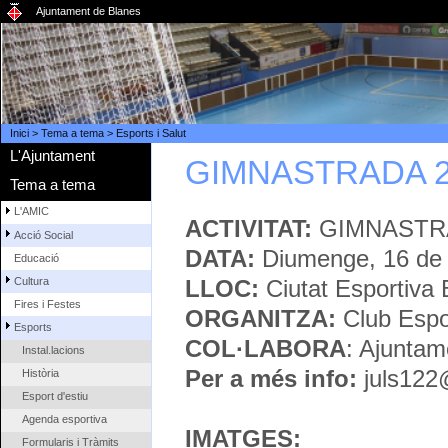
Ajuntament de Blanes
Inici
>
Tema a tema
>
Esports i Salut
L'Ajuntament
GIMNASTRADA 20
Tema a tema
L'AMIC
ACTIVITAT:
GIMNASTRAD
Acció Social
DATA:
Diumenge, 16 de 
Educació
LLOC:
Ciutat Esportiva 
Cultura
Fires i Festes
ORGANITZA:
Club Espo
Esports
COL·LABORA
: Ajuntam
Instal.lacions
Per a més info:
juls122
Història
Esport d'estiu
Agenda esportiva
IMATGES:
Formularis i Tràmits