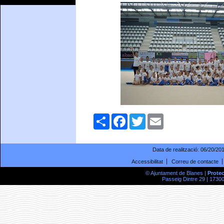
Comparteix
Facebook
Twitter
Email
Data de realització:
06/20/20
Accessibilitat
Correu de contacte
© Ajuntament de Blanes |
Prote
Passeig Dintre 29 | 17300