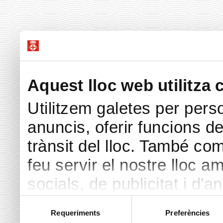
Aquest lloc web utilitza 
Utilitzem galetes per perso
anuncis, oferir funcions de 
trànsit del lloc. També co
feu servir el nostre lloc a
socials, de publicitat i d'a
seu torn, ells la poden c
Selecció
Requeriments
Preferències
de
hàgiu proporcionat o hagin 