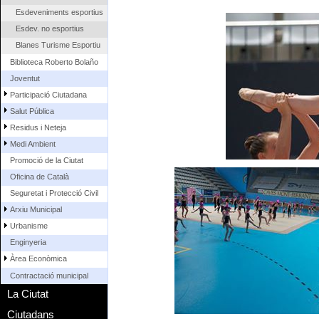
Esdeveniments esportius
Esdev. no esportius
Blanes Turisme Esportiu
Biblioteca Roberto Bolaño
Joventut
Participació Ciutadana
Salut Pública
Residus i Neteja
Medi Ambient
Promoció de la Ciutat
Oficina de Català
Seguretat i Protecció Civil
Arxiu Municipal
Urbanisme
Enginyeria
Àrea Econòmica
Contractació municipal
La Ciutat
Ciutadans