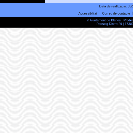
Data de realització:
05/
Accessibilitat
Correu de contacte
© Ajuntament de Blanes |
Prote
Passeig Dintre 29 | 17300