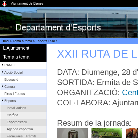
Ajuntament de Blanes
Inici
>
Tema a tema
>
Esports i Salut
L'Ajuntament
XXII RUTA DE 
Tema a tema
L'AMIC
DATA: Diumenge, 28 d'
Acció Social
SORTIDA: Ermita de S
Educació
Cultura
ORGANITZACIÓ:
Cent
Fires i Festes
COL·LABORA: Ajuntame
Esports
Instal.lacions
Història
Resum de la jornada:
Esport d'estiu
Agenda esportiva
Formularis i Tràmits