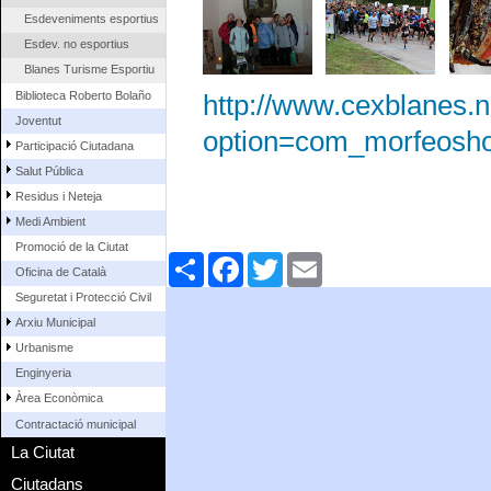
Esdeveniments esportius
Esdev. no esportius
Blanes Turisme Esportiu
Biblioteca Roberto Bolaño
http://www.cexblanes.n
Joventut
option=com_morfeosh
Participació Ciutadana
Salut Pública
Residus i Neteja
Medi Ambient
Promoció de la Ciutat
Comparteix
Facebook
Twitter
Email
Oficina de Català
Seguretat i Protecció Civil
Arxiu Municipal
Urbanisme
Enginyeria
Àrea Econòmica
Contractació municipal
La Ciutat
Ciutadans