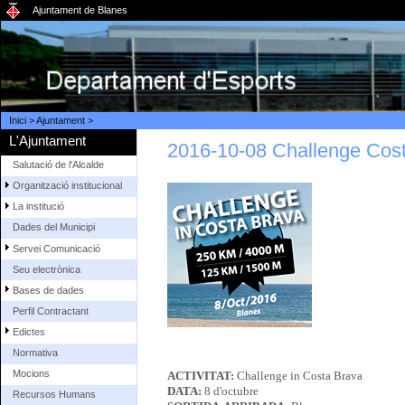
Ajuntament de Blanes
Inici
>
Ajuntament
>
L'Ajuntament
2016-10-08 Challenge Cos
Salutació de l'Alcalde
Organització institucional
La institució
Dades del Municipi
Servei Comunicació
Seu electrònica
Bases de dades
Perfil Contractant
Edictes
Normativa
Mocions
ACTIVITAT:
Challenge in Costa Brava
DATA:
8 d'octubre
Recursos Humans