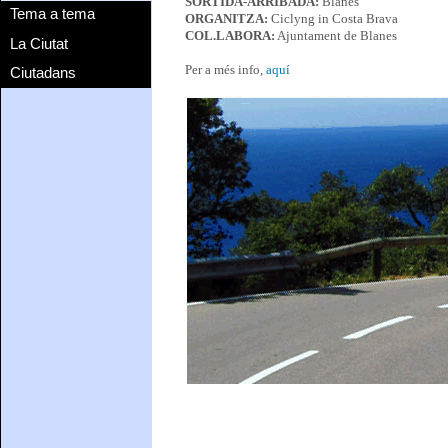
SORTIDA-ARRIBADA:
Blanes
Tema a tema
ORGANITZA:
Ciclyng in Costa Brava
COL.LABORA:
Ajuntament de Blanes
La Ciutat
Per a més info,
aquí
Ciutadans