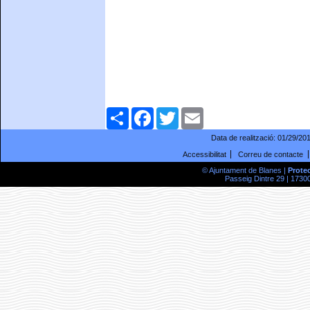
Comparteix
Facebook
Twitter
Email
Data de realització:
01/29/20
Accessibilitat
Correu de contacte
© Ajuntament de Blanes |
Prote
Passeig Dintre 29 | 17300