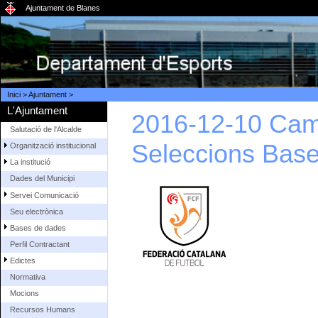
Ajuntament de Blanes
Inici
>
Ajuntament
>
L'Ajuntament
2016-12-10 Cam
Salutació de l'Alcalde
Seleccions Base
Organització institucional
La institució
Dades del Municipi
Servei Comunicació
Seu electrònica
Bases de dades
Perfil Contractant
Edictes
Normativa
Mocions
Recursos Humans