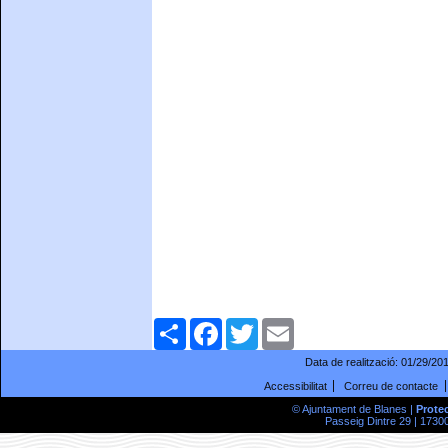
Comparteix
Facebook
Twitter
Email
Data de realització:
01/29/20
Accessibilitat
Correu de contacte
© Ajuntament de Blanes |
Prote
Passeig Dintre 29 | 17300