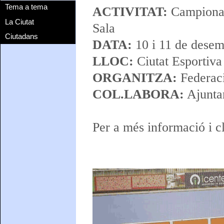
Tema a tema
ACTIVITAT:
Campionat
La Ciutat
Sala
Ciutadans
DATA:
10 i 11 de dese
LLOC:
Ciutat Esportiva
ORGANITZA:
Federaci
COL.LABORA:
Ajunta
Per a més informació i c