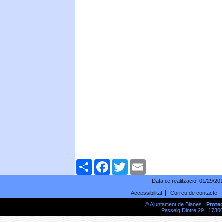
Comparteix
Facebook
Twitter
Email
Data de realització:
01/29/20
Accessibilitat
Correu de contacte
© Ajuntament de Blanes |
Prote
Passeig Dintre 29 | 17300