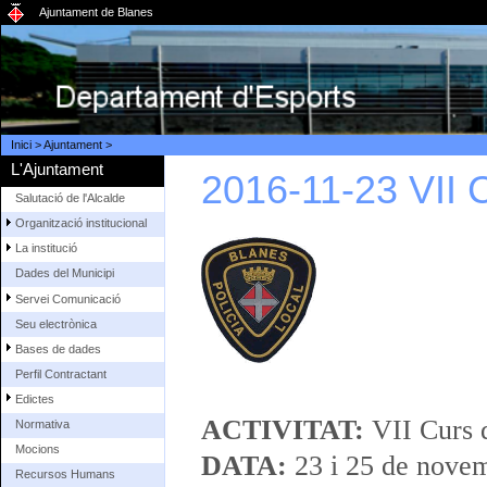
Ajuntament de Blanes
Inici
>
Ajuntament
>
L'Ajuntament
2016-11-23 VII 
Salutació de l'Alcalde
Organització institucional
La institució
Dades del Municipi
Servei Comunicació
Seu electrònica
Bases de dades
Perfil Contractant
Edictes
ACTIVITAT:
VII Curs d
Normativa
Mocions
DATA:
23 i 25 de nove
Recursos Humans