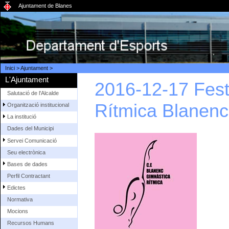
Ajuntament de Blanes
Inici
>
Ajuntament
>
L'Ajuntament
2016-12-17 Fest
Salutació de l'Alcalde
Rítmica Blanenc
Organització institucional
La institució
Dades del Municipi
Servei Comunicació
Seu electrònica
Bases de dades
Perfil Contractant
Edictes
Normativa
Mocions
Recursos Humans