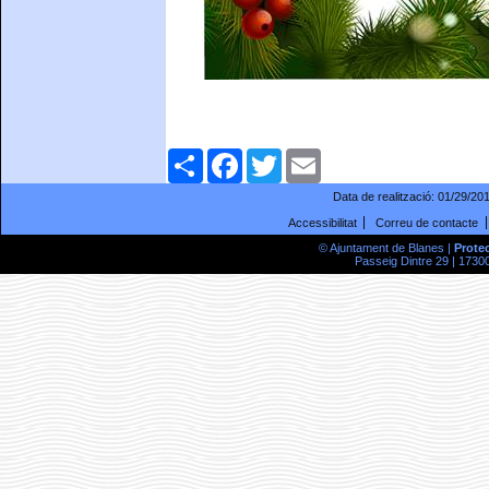
Comparteix
Facebook
Twitter
Email
Data de realització:
01/29/20
Accessibilitat
Correu de contacte
© Ajuntament de Blanes |
Prote
Passeig Dintre 29 | 17300