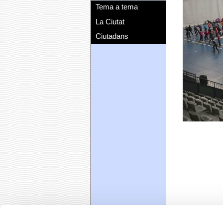
Tema a tema
La Ciutat
Ciutadans