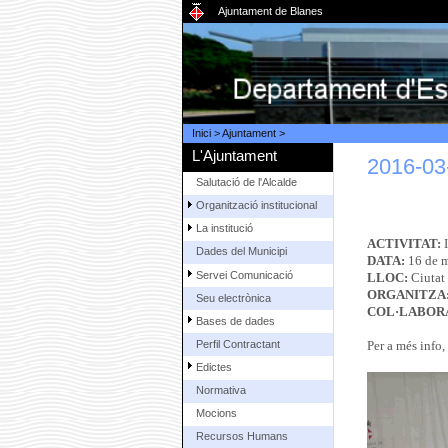
Ajuntament de Blanes
Inici
>
Ajuntament
>
L'Ajuntament
2016-03-
Salutació de l'Alcalde
Organització institucional
La institució
ACTIVITAT:
I
Dades del Municipi
DATA:
16 de 
Servei Comunicació
LLOC:
Ciutat
ORGANITZA
Seu electrònica
COL·LABOR
Bases de dades
Perfil Contractant
Per a més info,
Edictes
Normativa
Mocions
Recursos Humans