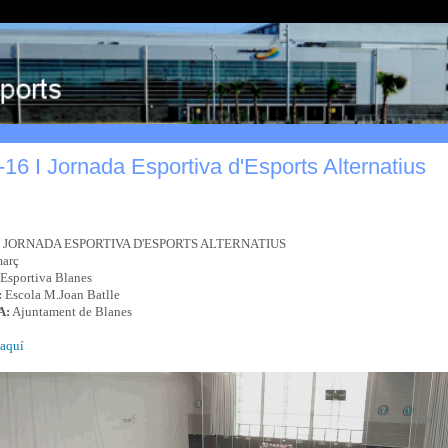
16 I Jornada Esportiva d'Esports Alternatius
 JORNADA ESPORTIVA D'ESPORTS ALTERNATIUS
març
 Esportiva Blanes
:
Escola M.Joan Batlle
A:
Ajuntament de Blanes
aquí