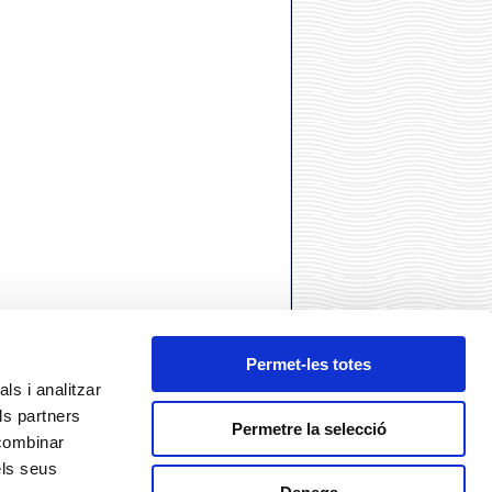
Permet-les totes
ls i analitzar
ls partners
Permetre la selecció
 combinar
els seus