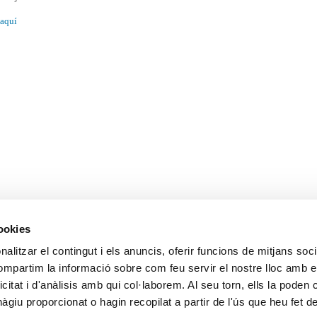
aquí
cookies
alitzar el contingut i els anuncis, oferir funcions de mitjans socia
compartim la informació sobre com feu servir el nostre lloc amb e
icitat i d'anàlisis amb qui col·laborem. Al seu torn, ells la poden
giu proporcionat o hagin recopilat a partir de l'ús que heu fet d
k
witter
Email