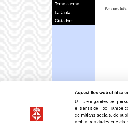
Tema a tema
Per a més info,
La Ciutat
Ciutadans
Aquest lloc web utilitza 
Utilitzem galetes per person
el trànsit del lloc. També 
de mitjans socials, de publ
amb altres dades que els hà
Comparteix
Faceboo
T