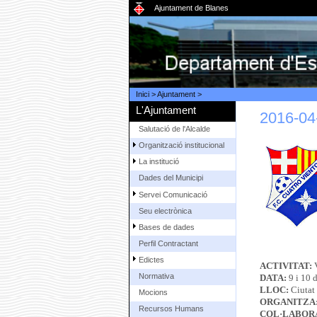
Ajuntament de Blanes
Inici
>
Ajuntament
>
L'Ajuntament
2016-04-
Salutació de l'Alcalde
Organització institucional
La institució
Dades del Municipi
Servei Comunicació
Seu electrònica
Bases de dades
Perfil Contractant
Edictes
ACTIVITAT:
V
Normativa
DATA:
9 i 10 d
LLOC:
Ciutat
Mocions
ORGANITZA
Recursos Humans
COL·LABOR