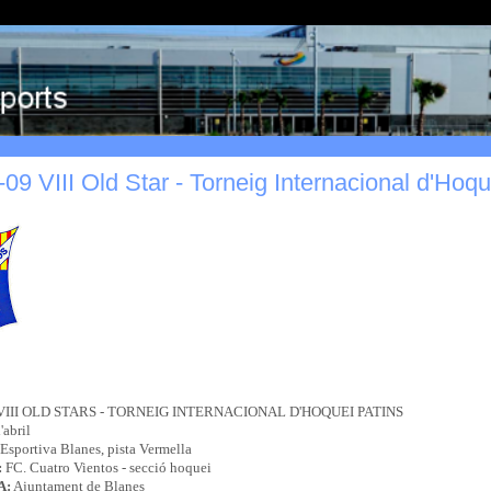
09 VIII Old Star - Torneig Internacional d'Hoqu
III OLD STARS - TORNEIG INTERNACIONAL D'HOQUEI PATINS
'abril
 Esportiva Blanes, pista Vermella
:
FC. Cuatro Vientos - secció hoquei
A:
Ajuntament de Blanes