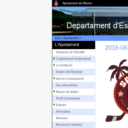
Ajuntament de Blanes
Inici
>
Ajuntament
>
L'Ajuntament
2016-06
Salutació de l'Alcalde
Organització institucional
La institució
Dades del Municipi
Servei Comunicació
Seu electrònica
Bases de dades
Perfil Contractant
Edictes
Normativa
Mocions
Recursos Humans