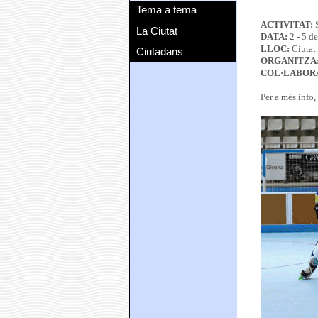
Tema a tema
ACTIVITAT:
S
La Ciutat
DATA:
2 - 5 d
LLOC:
Ciutat
Ciutadans
ORGANITZA
COL·LABOR
Per a més info,