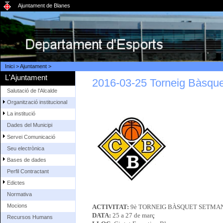
Ajuntament de Blanes
Inici
>
Ajuntament
>
L'Ajuntament
2016-03-25 Torneig Bàsqu
Salutació de l'Alcalde
Organització institucional
La institució
Dades del Municipi
Servei Comunicació
Seu electrònica
Bases de dades
Perfil Contractant
Edictes
Normativa
Mocions
ACTIVITAT:
9è TORNEIG BÀSQUET SETMA
DATA:
25 a 27 de març
Recursos Humans