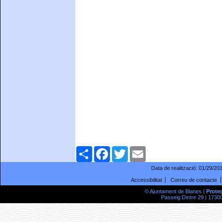
Comparteix
Facebook
Twitter
Email
Data de realització:
01/29/20
Accessibilitat
Correu de contacte
© Ajuntament de Blanes |
Prote
Passeig Dintre 29 | 17300