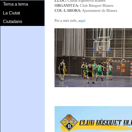
LLOC:
Ciutat Esportiva Blanes
Tema a tema
ORGANITZA:
Club Bàsquet Blanes
COL·LABORA:
Ajuntament de Blanes
La Ciutat
Per a més info,
aquí
Ciutadans