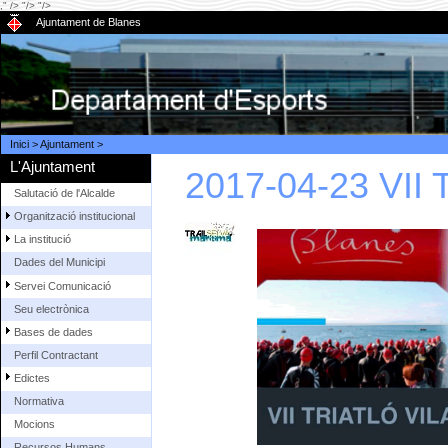
," />
"/>
"/>
Ajuntament de Blanes
Inici
>
Ajuntament
>
L'Ajuntament
2017-04-23 VII
Salutació de l'Alcalde
Organització institucional
La institució
Dades del Municipi
Servei Comunicació
Seu electrònica
Bases de dades
Perfil Contractant
Edictes
Normativa
Mocions
Recursos Humans