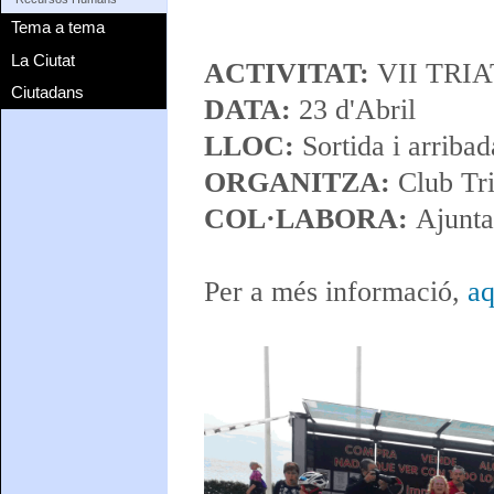
Tema a tema
La Ciutat
ACTIVITAT:
VII TRI
Ciutadans
DATA:
23 d'Abril
LLOC:
Sortida i arriba
ORGANITZA:
Club Tri
COL·LABORA:
Ajunta
Per a més informació,
aq