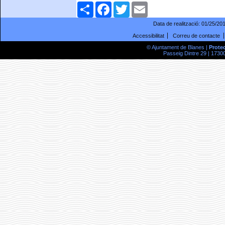
Comparteix
Facebook
Twitter
Email
Data de realització:
01/25/20
Accessibilitat
Correu de contacte
© Ajuntament de Blanes |
Prote
Passeig Dintre 29 | 17300