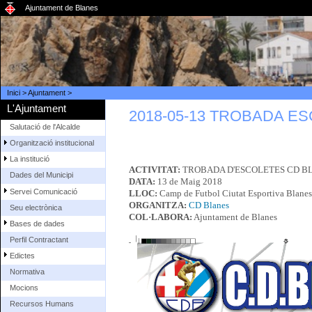
Ajuntament de Blanes
Inici
>
Ajuntament
>
L'Ajuntament
2018-05-13 TROBADA E
Salutació de l'Alcalde
Organització institucional
La institució
ACTIVITAT:
TROBADA D'ESCOLETES CD B
Dades del Municipi
DATA:
13 de Maig 2018
Servei Comunicació
LLOC:
Camp de Futbol Ciutat Esportiva Blanes
ORGANITZA:
CD Blanes
Seu electrònica
COL·LABORA:
Ajuntament de Blanes
Bases de dades
Perfil Contractant
Edictes
Normativa
Mocions
Recursos Humans