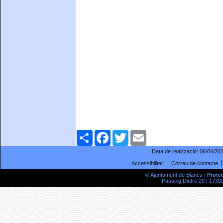
Comparteix
Facebook
Twitter
Email
Data de realització:
06/04/20
Accessibilitat
Correu de contacte
© Ajuntament de Blanes |
Prote
Passeig Dintre 29 | 17300