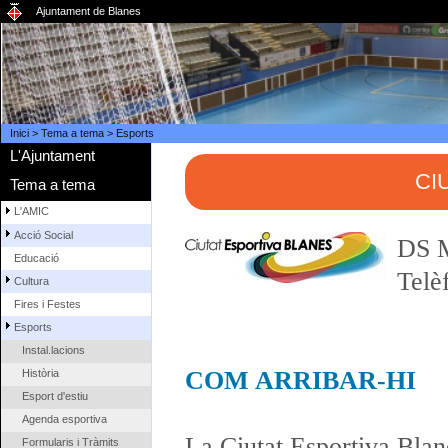
Ajuntament de Blanes
Inici
>
Tema a tema
>
Esports
L'Ajuntament
CI
Tema a tema
L'AMIC
Acció Social
DS M
Educació
Telè
Cultura
Fires i Festes
Esports
Instal.lacions
COM ARRIBAR-HI
Història
Esport d'estiu
Agenda esportiva
La Ciutat Esportiva Blan
Formularis i Tràmits