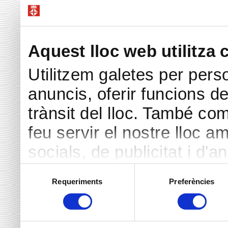
Aquest lloc web utilitza 
Utilitzem galetes per perso
anuncis, oferir funcions de 
trànsit del lloc. També co
feu servir el nostre lloc a
socials, de publicitat i d'a
seu torn, ells la poden c
Selecció
Requeriments
Preferències
de
hàgiu proporcionat o hagin 
consentiment
heu fet dels seus serveis.