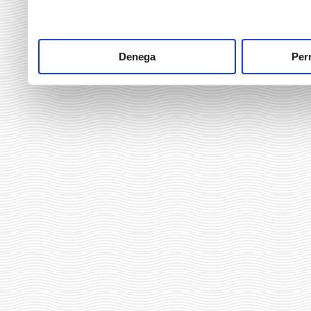
Denega
Perm