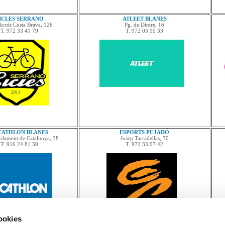
ICLES SERRANO
ATLEET BLANES
 Accés Costa Brava, 126
Pg. de Dintre, 16
T. 972 33 41 79
T. 972 03 95 33
CATHLON BLANES
ESPORTS PUJADÓ
rlament de Catalunya, 38
Josep Tarradellas, 70
T. 916 24 81 30
T. 972 33 07 42
cookies