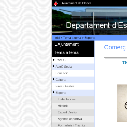
Ajuntament de Blanes
Inici
>
Tema a tema
>
Esports
L'Ajuntament
Comerç 
Tema a tema
L'AMIC
T
Acció Social
Educació
Cultura
Fires i Festes
Esports
Instal.lacions
Història
Esport d'estiu
Agenda esportiva
Formularis i Tràmits