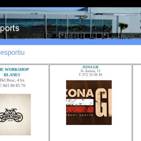
esportiu
ZONA GR
HE WORKSHOP
St. Antoni, 11
T. 972 35 08 49
BLANES
Del Bosc, 4 bx
T. 661 86 85 76