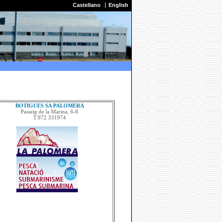
Castellano
English
BOTIGUES SA PALOMERA
Passeig de la Marina, 6-8
T.972 331974