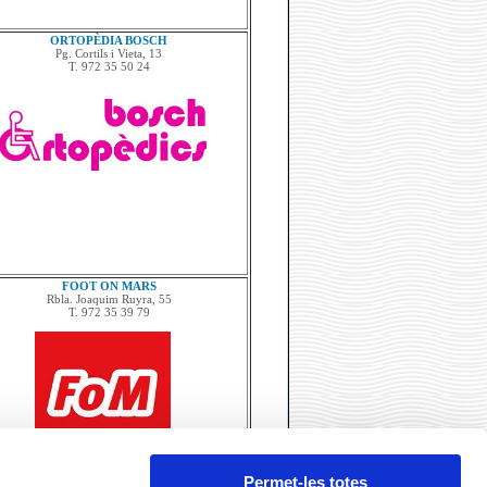
ORTOPÈDIA BOSCH
Pg. Cortils i Vieta, 13
T. 972 35 50 24
FOOT ON MARS
Rbla. Joaquim Ruyra, 55
T. 972 35 39 79
Permet-les totes