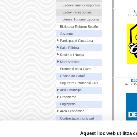
Esdeveniments esportius
C
Esdev. no esportius
Ctra.
Blanes Turisme Esportiu
Biblioteca Roberto Bolaño
Joventut
Participació Ciutadana
Salut Pública
Residus i Neteja
Medi Ambient
Promoció de la Ciutat
Oficina de Català
DE
Seguretat i Protecció Civil
Avda. Pa
Arxiu Municipal
Urbanisme
Enginyeria
Àrea Econòmica
Contractació municipal
La Ciutat
Aquest lloc web utilitza 
Ciutadans