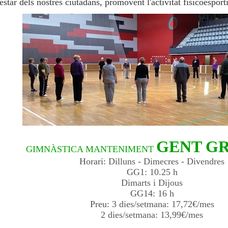
estar dels nostres ciutadans, promovent l'activitat físicoesport
GENT G
GIMNÀSTICA MANTENIMENT
Horari:
Dilluns - Dimecres - Divendres
GG1:
10.25 h
Dimarts i Dijous
GG14:
16 h
Preu:
3 dies/setmana: 17,72€/mes
2 dies/setmana: 13,99€/mes