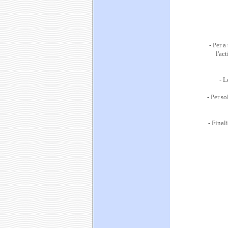
- Per a
l'a
- L
- Per s
- Final