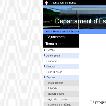
Ajuntament de Blanes
Inici
>
Tema a tema
>
Esports
L'Ajuntament
Tema a tema
L'AMIC
Acció Social
Educació
Cultura
Fires i Festes
Esports
Instal.lacions
Història
Esport d'estiu
Agenda esportiva
El progra
Formularis i Tràmits