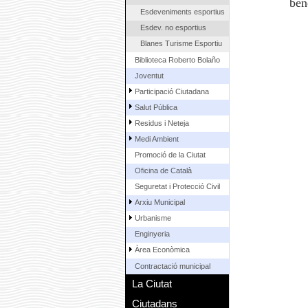
ben
Esdeveniments esportius
Esdev. no esportius
Blanes Turisme Esportiu
Biblioteca Roberto Bolaño
Joventut
Participació Ciutadana
Salut Pública
Residus i Neteja
Medi Ambient
Promoció de la Ciutat
Oficina de Català
Seguretat i Protecció Civil
Arxiu Municipal
Urbanisme
Enginyeria
Àrea Econòmica
Contractació municipal
La Ciutat
Ciutadans