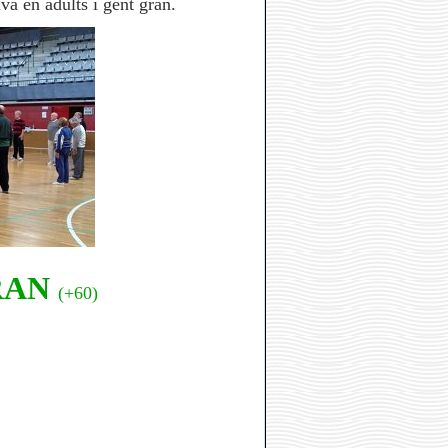
iva en adults i gent gran.
RAN
(+60)