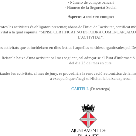
- Número de compte bancari
- Número de la Seguretat Social
Aspectes a tenir en compte:
 totes les activitats és obligatori presentar, abans de l'inici de l'activitat, certificat 
ctivitat a la qual s'apunta. "SENSE CERTIFICAT NO ES PODRÀ COMENÇAR, A
L'ACTIVITAT".
es activitats que coincideixen en dies festius i aquelles sortides organitzades pel 
ol·licitar la baixa d'una activitat pel mes següent, cal adreçar-se al Punt d'informaci
del dia 25 del mes en curs.
itzades les activitats, al mes de juny, es procedirà a la renovació automàtica de la i
a excepció que s'hagi sol·licitat la baixa expressa.
CARTELL
(Descarrega)