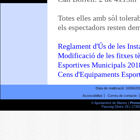
Totes elles amb sòl tolera
els espectadors resten dem
Reglament d'Ús de les Inst
Modificació de les fitxes t
Esportives Municipals 201
Cens d'Equipaments Espor
Data de realització:
10/06/20
Accessibilitat
Correu de contacte
© Ajuntament de Blanes |
Prote
Passeig Dintre 29 | 17300