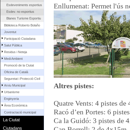
Enllumenat: Permet l'ús n
Esdeveniments esportius
Esdev. no esportius
Blanes Turisme Esportiu
Biblioteca Roberto Bolaño
Joventut
Participació Ciutadana
Salut Pública
Residus i Neteja
Medi Ambient
Promoció de la Ciutat
Oficina de Català
Seguretat i Protecció Civil
Altres pistes:
Arxiu Municipal
Urbanisme
Enginyeria
Quatre Vents: 4 pistes d
Àrea Econòmica
Racó d’en Portes: 6 pist
Contractació municipal
Ca la Guidó: 3 pistes de
La Ciutat
Can Borrell: 2 de 4x15m
Ciutadans