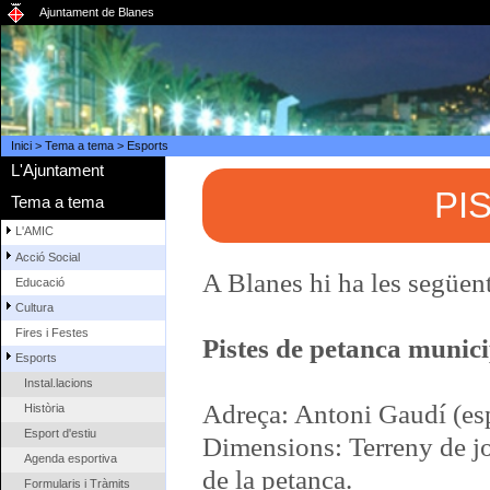
Ajuntament de Blanes
Inici
>
Tema a tema
>
Esports
L'Ajuntament
PI
Tema a tema
L'AMIC
Acció Social
A Blanes hi ha les següent
Educació
Cultura
Fires i Festes
Pistes de petanca munici
Esports
Instal.lacions
Adreça: Antoni Gaudí (esp
Història
Esport d'estiu
Dimensions: Terreny de jo
Agenda esportiva
de la petanca.
Formularis i Tràmits