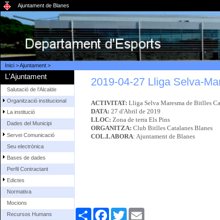
Ajuntament de Blanes
Inici
>
Ajuntament
>
L'Ajuntament
2019-04-27 Lliga Selva-Ma
Salutació de l'Alcalde
Organització institucional
ACTIVITAT:
Lliga Selva Maresma de Bitlles Ca
DATA:
27 d'Abril de 2019
La institució
LLOC:
Zona de terra Els Pins
Dades del Municipi
ORGANITZA:
Club Bitlles Catalanes Blanes
Servei Comunicació
COL.LABORA
: Ajuntament de Blanes
Seu electrònica
Bases de dades
Perfil Contractant
Edictes
Normativa
Mocions
Comparteix
Facebook
Twitter
Email
Recursos Humans