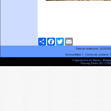
Comparteix
Facebook
Twitter
Email
Data de realització:
11/20/20
Accessibilitat
Correu de contacte
© Ajuntament de Blanes |
Prote
Passeig Dintre 29 | 17300