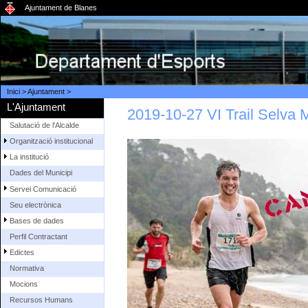
Ajuntament de Blanes
Inici
>
Ajuntament
>
L'Ajuntament
2019-10-27 VI Trail Selva 
Salutació de l'Alcalde
Organització institucional
La institució
Dades del Municipi
Servei Comunicació
Seu electrònica
Bases de dades
Perfil Contractant
Edictes
Normativa
Mocions
Recursos Humans