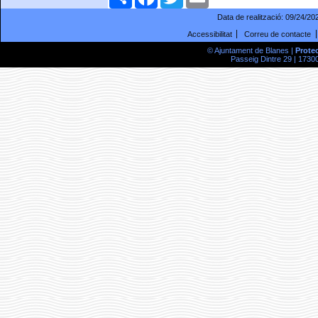
Data de realització:
09/24/20
Accessibilitat
Correu de contacte
© Ajuntament de Blanes |
Prote
Passeig Dintre 29 | 17300