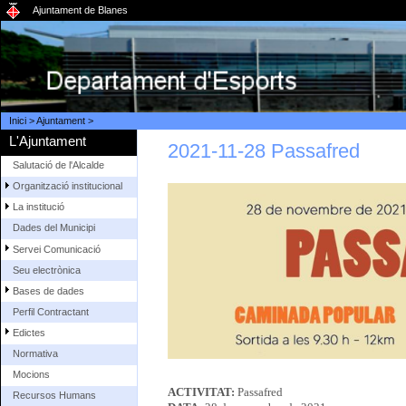
Ajuntament de Blanes
Inici
>
Ajuntament
>
L'Ajuntament
2021-11-28 Passafred
Salutació de l'Alcalde
Organització institucional
La institució
Dades del Municipi
Servei Comunicació
Seu electrònica
Bases de dades
Perfil Contractant
Edictes
Normativa
Mocions
ACTIVITAT:
Passafred
Recursos Humans