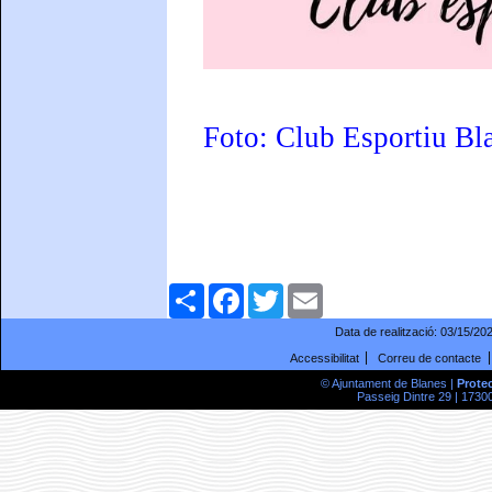
Foto: Club Esportiu Bl
Comparteix
Facebook
Twitter
Email
Data de realització:
03/15/20
Accessibilitat
Correu de contacte
© Ajuntament de Blanes |
Prote
Passeig Dintre 29 | 17300