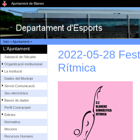
Ajuntament de Blanes
Inici
>
Ajuntament
>
L'Ajuntament
2022-05-28 Fest
Salutació de l'Alcalde
Rítmica
Organització institucional
La institució
Dades del Municipi
Servei Comunicació
Seu electrònica
Bases de dades
Perfil Contractant
Edictes
Normativa
Mocions
Recursos Humans