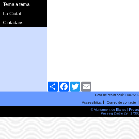
Tema a tema
La Ciutat
Ciutadans
Comparteix
Facebook
Twitter
Email
Data de realització:
11/07/20
Accessibilitat
Correu de contacte
© Ajuntament de Blanes |
Prote
Passeig Dintre 29 | 17300