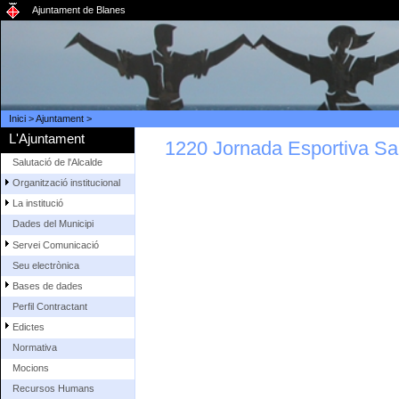
Ajuntament de Blanes
Inici
>
Ajuntament
>
L'Ajuntament
1220 Jornada Esportiva S
Salutació de l'Alcalde
Organització institucional
La institució
Dades del Municipi
Servei Comunicació
Seu electrònica
Bases de dades
Perfil Contractant
Edictes
Normativa
Mocions
Recursos Humans