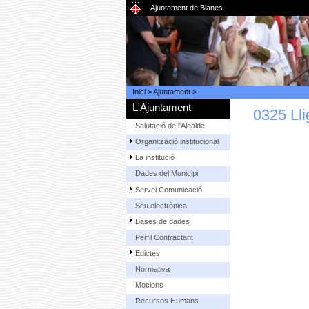
Ajuntament de Blanes
Inici
>
Ajuntament
>
L'Ajuntament
0325 Lli
Salutació de l'Alcalde
Organització institucional
La institució
Dades del Municipi
Servei Comunicació
Seu electrònica
Bases de dades
Perfil Contractant
Edictes
Normativa
Mocions
Recursos Humans