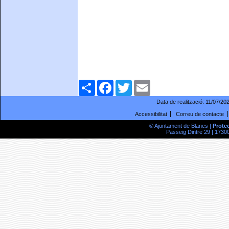
Comparteix
Facebook
Twitter
Email
Data de realització:
11/07/20
Accessibilitat
Correu de contacte
© Ajuntament de Blanes |
Prote
Passeig Dintre 29 | 17300