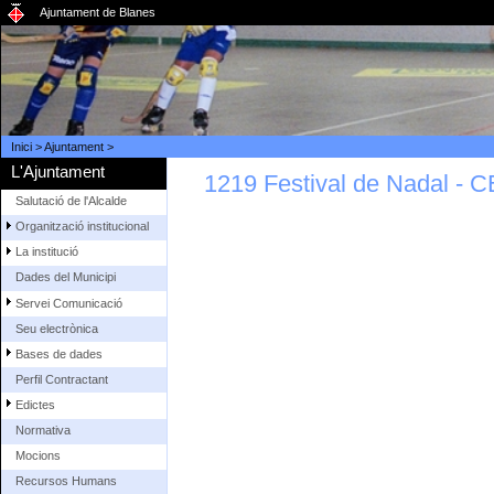
Ajuntament de Blanes
Inici
>
Ajuntament
>
L'Ajuntament
1219 Festival de Nadal - 
Salutació de l'Alcalde
Organització institucional
La institució
Dades del Municipi
Servei Comunicació
Seu electrònica
Bases de dades
Perfil Contractant
Edictes
Normativa
Mocions
Recursos Humans