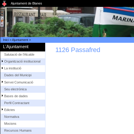
Ajuntament de Blanes
Inici
>
Ajuntament
>
L'Ajuntament
1126 Passafred
Salutació de l'Alcalde
Organització institucional
La institució
Dades del Municipi
Servei Comunicació
Seu electrònica
Bases de dades
Perfil Contractant
Edictes
Normativa
Mocions
Recursos Humans