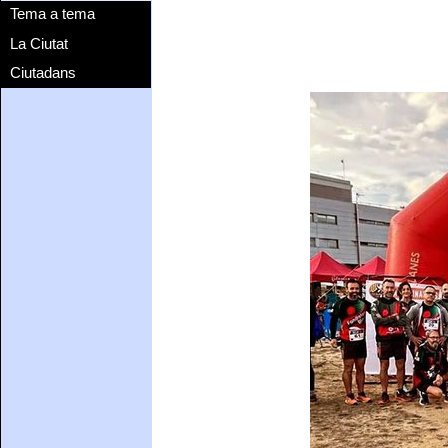
Tema a tema
La Ciutat
Ciutadans