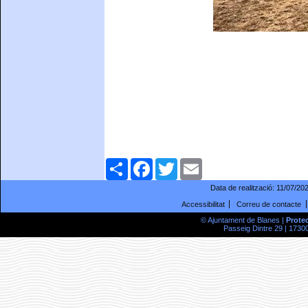
Comparteix
Facebook
Twitter
Email
Data de realització:
11/07/20
Accessibilitat
Correu de contacte
© Ajuntament de Blanes |
Prote
Passeig Dintre 29 | 17300