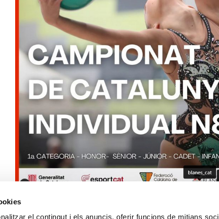
cookies
@clubritmicablanes
alitzar el contingut i els anuncis, oferir funcions de mitjans socia