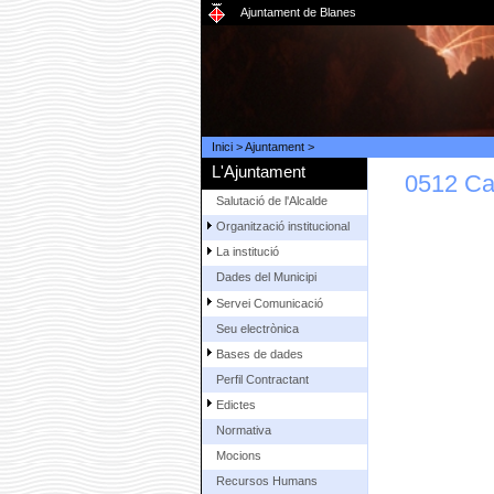
Ajuntament de Blanes
Inici
>
Ajuntament
>
L'Ajuntament
0512 Ca
Salutació de l'Alcalde
Organització institucional
La institució
Dades del Municipi
Servei Comunicació
Seu electrònica
Bases de dades
Perfil Contractant
Edictes
Normativa
Mocions
Recursos Humans