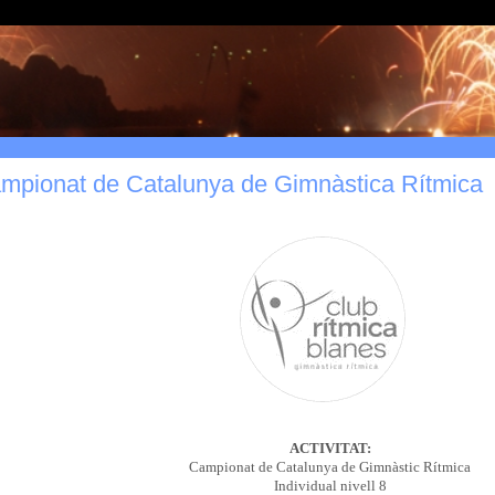
mpionat de Catalunya de Gimnàstica Rítmica
ACTIVITAT:
Campionat de Catalunya de Gimnàstic Rítmica
Individual nivell 8