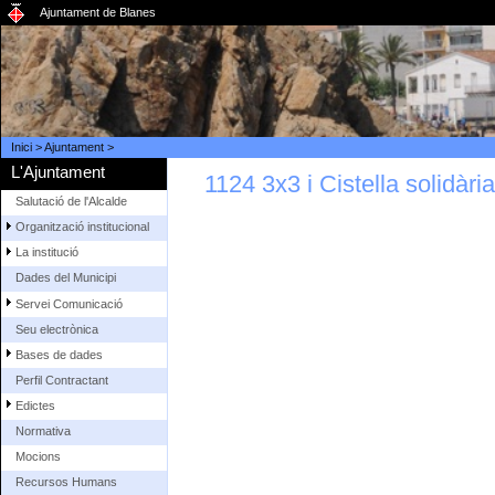
Ajuntament de Blanes
Inici
>
Ajuntament
>
L'Ajuntament
1124 3x3 i Cistella solidàr
Salutació de l'Alcalde
Organització institucional
La institució
Dades del Municipi
Servei Comunicació
Seu electrònica
Bases de dades
Perfil Contractant
Edictes
Normativa
Mocions
Recursos Humans