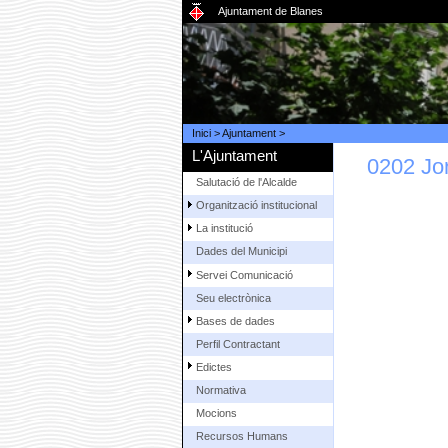
Ajuntament de Blanes
Inici
>
Ajuntament
>
L'Ajuntament
0202 Jor
Salutació de l'Alcalde
Organització institucional
La institució
Dades del Municipi
Servei Comunicació
Seu electrònica
Bases de dades
Perfil Contractant
Edictes
Normativa
Mocions
Recursos Humans