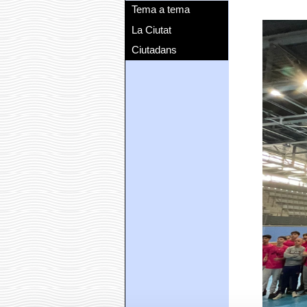
Tema a tema
La Ciutat
Ciutadans