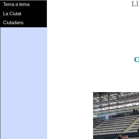
Ll
Tema a tema
La Ciutat
Ciutadans
C