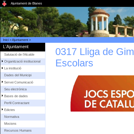
Ajuntament de Blanes
Inici
>
Ajuntament
>
L'Ajuntament
0317 Lliga de Gim
Salutació de l'Alcalde
Escolars
Organització institucional
La institució
Dades del Municipi
Servei Comunicació
Seu electrònica
Bases de dades
Perfil Contractant
Edictes
Normativa
Mocions
Recursos Humans