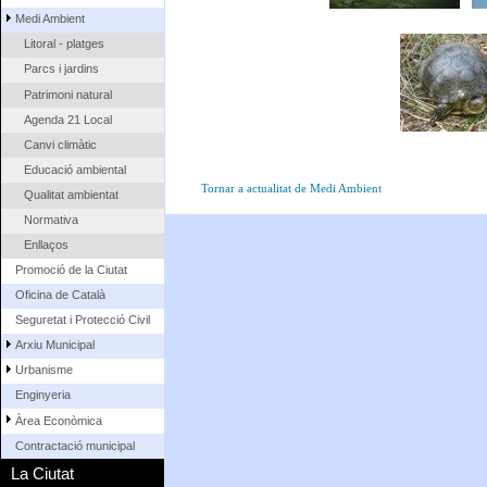
Medi Ambient
Litoral - platges
Parcs i jardins
Patrimoni natural
Agenda 21 Local
Canvi climàtic
Educació ambiental
Tornar a actualitat de Medi Ambient
Qualitat ambientat
Normativa
Enllaços
Promoció de la Ciutat
Oficina de Català
Seguretat i Protecció Civil
Arxiu Municipal
Urbanisme
Enginyeria
Àrea Econòmica
Contractació municipal
La Ciutat