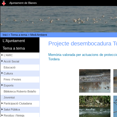
Ajuntament de Blanes
Inici
>
Tema a tema
>
Medi Ambient
L'Ajuntament
Projecte desembocadura T
Tema a tema
Memòria valorada per actuacions de protecció, r
L'AMIC
Tordera
Acció Social
Educació
Cultura
Fires i Festes
Esports
Biblioteca Roberto Bolaño
Joventut
Participació Ciutadana
Salut Pública
Residus i Neteja