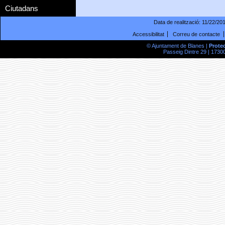
Ciutadans
Data de realització:
11/22/20
Accessibilitat
Correu de contacte
© Ajuntament de Blanes |
Prote
Passeig Dintre 29 | 17300