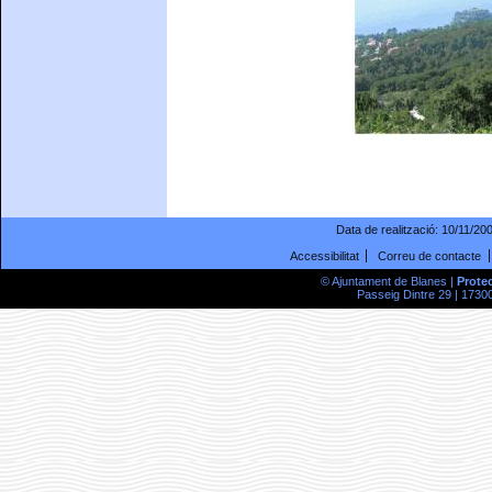
Data de realització:
10/11/20
Accessibilitat
Correu de contacte
© Ajuntament de Blanes |
Prote
Passeig Dintre 29 | 17300