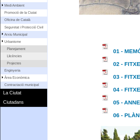
Medi Ambient
Promoció de la Ciutat
Oficina de Català
Seguretat i Protecció Civil
Arxiu Municipal
Urbanisme
Planejament
01 - MEM
Llicències
02 - FITX
Projectes
Enginyeria
03 - FITX
Àrea Econòmica
Contractació municipal
04 - FITX
La Ciutat
Ciutadans
05 - ANN
06 - PLÀ