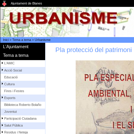
Ajuntament de Blanes
Inici
>
Tema a tema
>
Urbanisme
L'Ajuntament
Pla protecció del patrimoni
Tema a tema
L'AMIC
Acció Social
Educació
Cultura
Fires i Festes
Esports
Biblioteca Roberto Bolaño
Joventut
Participació Ciutadana
Salut Pública
Residus i Neteja