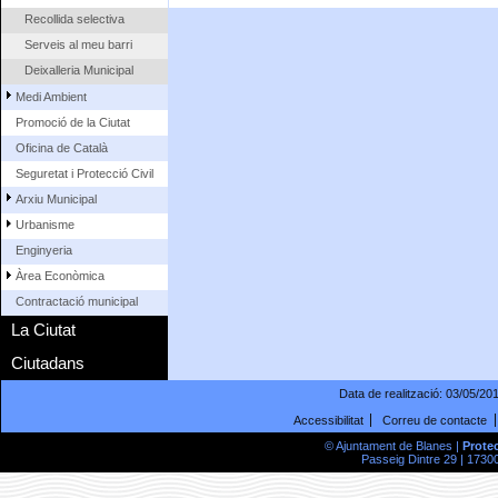
Recollida selectiva
Serveis al meu barri
Deixalleria Municipal
Medi Ambient
Promoció de la Ciutat
Oficina de Català
Seguretat i Protecció Civil
Arxiu Municipal
Urbanisme
Enginyeria
Àrea Econòmica
Contractació municipal
La Ciutat
Ciutadans
Data de realització:
03/05/20
Accessibilitat
Correu de contacte
© Ajuntament de Blanes |
Prote
Passeig Dintre 29 | 17300