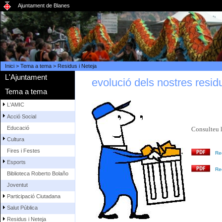
Ajuntament de Blanes
Inici
>
Tema a tema
>
Residus i Neteja
L'Ajuntament
evolució dels nostres resid
Tema a tema
L'AMIC
Acció Social
Educació
Consulteu l
Cultura
Fires i Festes
Re
Esports
Re
Biblioteca Roberto Bolaño
Joventut
Participació Ciutadana
Salut Pública
Residus i Neteja