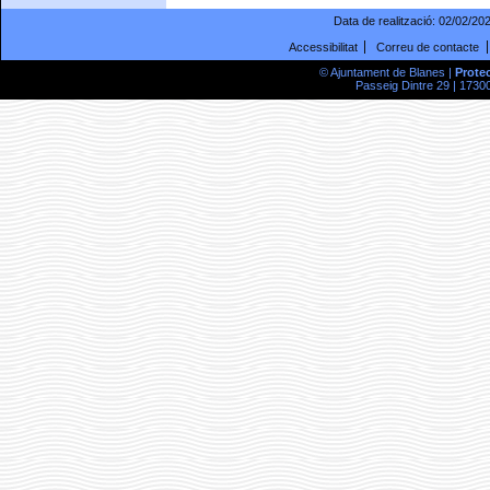
Data de realització:
02/02/20
Accessibilitat
Correu de contacte
© Ajuntament de Blanes |
Prote
Passeig Dintre 29 | 17300