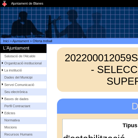
Ajuntament de Blanes
Inici
>
Ajuntament
>
Oferta treball
L'Ajuntament
202200012059S
Salutació de l'Alcalde
Organització institucional
- SELECC
La institució
SUPER
Dades del Municipi
Servei Comunicació
Seu electrònica
Bases de dades
D
Perfil Contractant
Edictes
Normativa
Tipus
Mocions
Recursos Humans