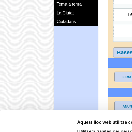
Tema a tema
La Ciutat
T
Ciutadans
Bases
Llist
ANUNC
Aquest lloc web utilitza 
Observacions
Utilitzem galetes per person