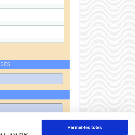
OSES
S
Permet-les totes
ls i analitzar