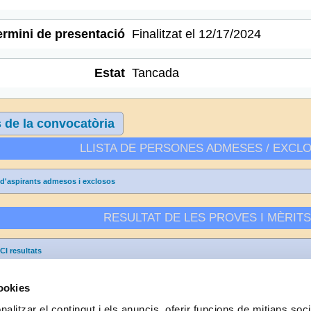
ermini de presentació
Finalitzat el 12/17/2024
Estat
Tancada
 de la convocatòria
LLISTA DE PERSONES ADMESES / EXCL
a d'aspirants admesos i exclosos
RESULTAT DE LES PROVES I MÈRIT
I resultats
cookies
alitzar el contingut i els anuncis, oferir funcions de mitjans socia