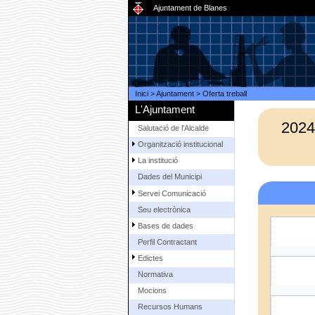
Ajuntament de Blanes
Inici
>
Ajuntament
>
Oferta treball
L'Ajuntament
202
Salutació de l'Alcalde
Organització institucional
La institució
Dades del Municipi
Servei Comunicació
Seu electrònica
Bases de dades
Perfil Contractant
Edictes
Normativa
Mocions
Recursos Humans